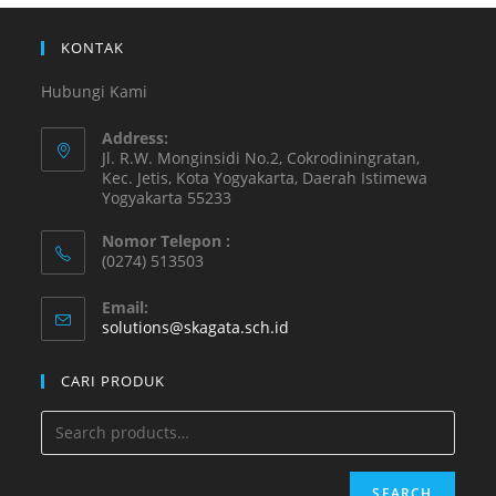
KONTAK
Hubungi Kami
Address:
Jl. R.W. Monginsidi No.2, Cokrodiningratan,
Kec. Jetis, Kota Yogyakarta, Daerah Istimewa
Yogyakarta 55233
Nomor Telepon :
(0274) 513503
Email:
solutions@skagata.sch.id
CARI PRODUK
SEARCH