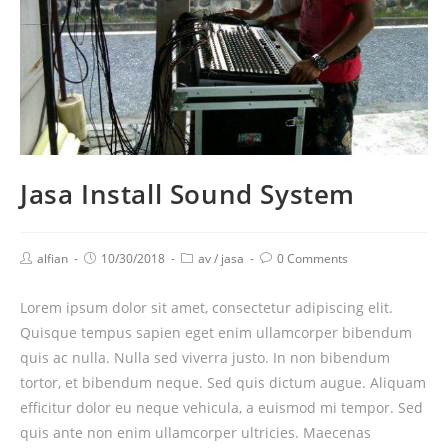
Jasa Install Sound System
alfian
10/30/2018
av
/
jasa
0 Comments
Lorem ipsum dolor sit amet, consectetur adipiscing elit.
Quisque tempus sapien eget enim ullamcorper bibendum
quis ac nulla. Nulla sed viverra justo. In non bibendum
tortor, et bibendum neque. Sed quis dictum augue. Aliquam
efficitur dolor eu neque vehicula, a euismod mi tempor. Sed
quis ante non enim ullamcorper ultricies. Maecenas