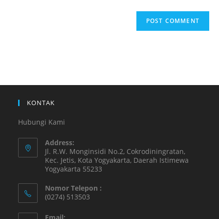
KONTAK
Hubungi Kami
Address:
Jl. R.W. Monginsidi No.2, Cokrodiningratan,
Kec. Jetis, Kota Yogyakarta, Daerah Istimewa
Yogyakarta 55233
Nomor Telepon :
(0274) 513503
Email: