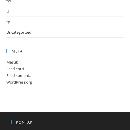
tkr
tl
tp
Uncategorized
META
Masuk
Feed entri
Feed komentar
WordPress.org
KONTAK