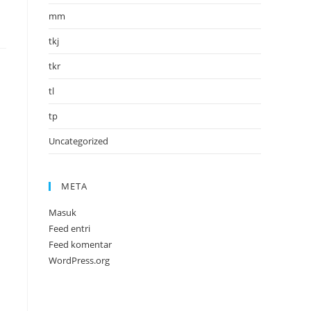
mm
tkj
tkr
tl
tp
Uncategorized
META
Masuk
Feed entri
Feed komentar
WordPress.org