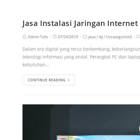
Jasa Instalasi Jaringan Intern
Admin Tefa
07/24/2019
jasa
/
tkj
/
Uncategorized
Dalam era digital yang terus berkembang, keberlangs
teknologi informasi yang andal. Perangkat PC dan lapto
kebutuhan…
CONTINUE READING