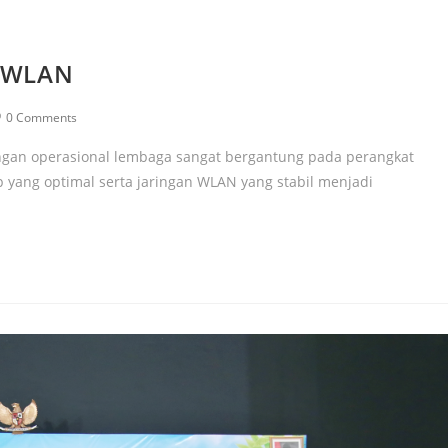
et WLAN
0 Comments
ungan operasional lembaga sangat bergantung pada perangkat
p yang optimal serta jaringan WLAN yang stabil menjadi