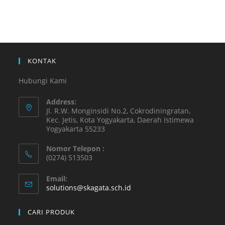
KONTAK
Hubungi Kami
Address:
Jl. R.W. Monginsidi No.2, Cokrodiningratan,
Kec. Jetis, Kota Yogyakarta, Daerah Istimewa
Yogyakarta 55233
Nomor Telepon :
(0274) 513503
Email:
solutions@skagata.sch.id
CARI PRODUK