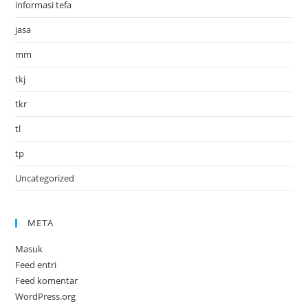
informasi tefa
jasa
mm
tkj
tkr
tl
tp
Uncategorized
META
Masuk
Feed entri
Feed komentar
WordPress.org