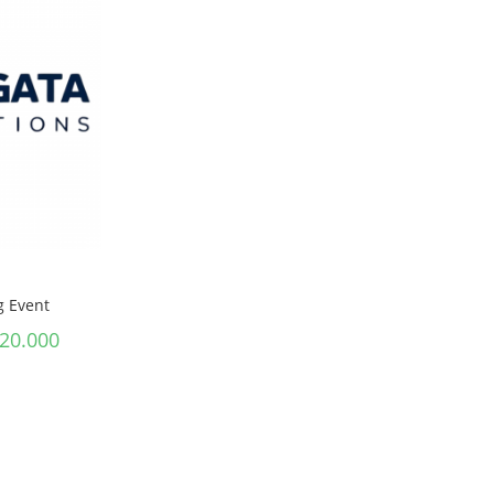
g Event
820.000