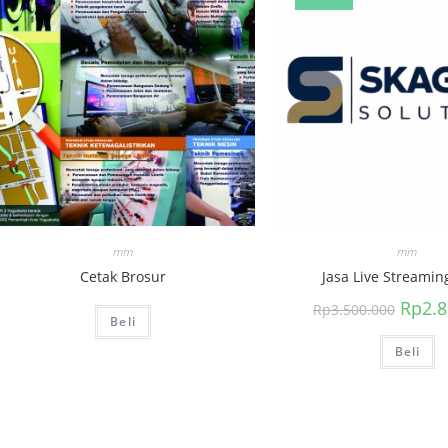
mm
mm
Cetak Brosur
Jasa Live Streamin
Rp
2.
Rp
3.500.000
Beli
Beli