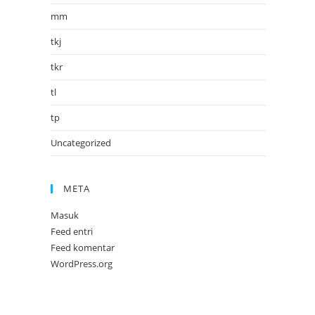
mm
tkj
tkr
tl
tp
Uncategorized
META
Masuk
Feed entri
Feed komentar
WordPress.org