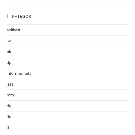
KATEGORI
aplikasi
av
bk
dp
informasi tefa
jasa
mm
tkj
tkr
tl