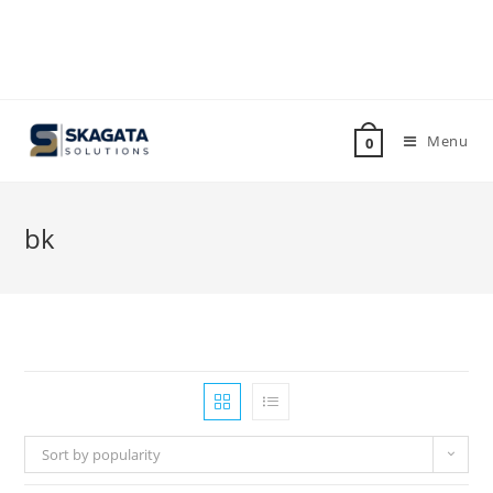
Menu
0
bk
Sort by popularity