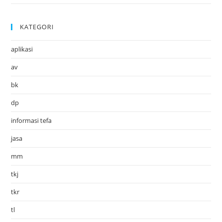
KATEGORI
aplikasi
av
bk
dp
informasi tefa
jasa
mm
tkj
tkr
tl