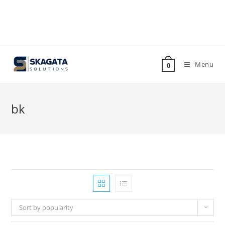
Menu
0
bk
Sort by popularity